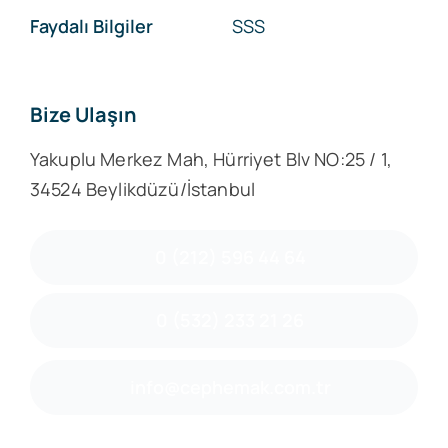
Faydalı Bilgiler
SSS
Bize Ulaşın
Yakuplu Merkez Mah, Hürriyet Blv NO:25 / 1,
34524 Beylikdüzü/İstanbul
0 (212) 596 44 64
0 (532) 233 21 26
info@cephemak.com.tr