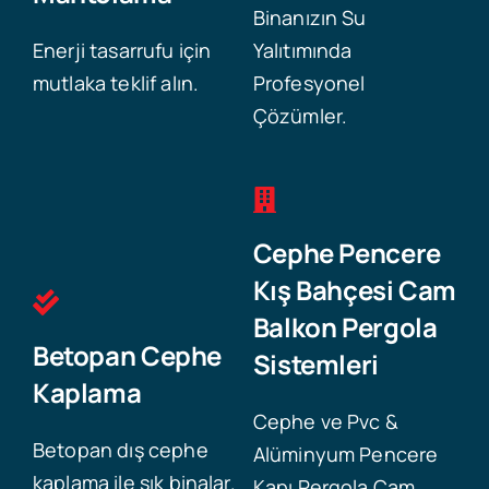
Binanızın Su
Enerji tasarrufu için
Yalıtımında
mutlaka teklif alın.
Profesyonel
Çözümler.
Cephe Pencere
Kış Bahçesi Cam
Balkon Pergola
Betopan Cephe
Sistemleri
Kaplama
Cephe ve Pvc &
Betopan dış cephe
Alüminyum Pencere
kaplama ile şık binalar.
Kapı Pergola Cam