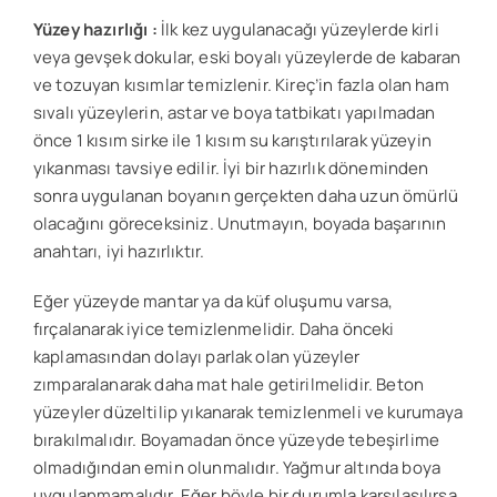
Yüzey hazırlığı :
İlk kez uygulanacağı yüzeylerde kirli
veya gevşek dokular, eski boyalı yüzeylerde de kabaran
ve tozuyan kısımlar temizlenir. Kireç’in fazla olan ham
sıvalı yüzeylerin, astar ve boya tatbikatı yapılmadan
önce 1 kısım sirke ile 1 kısım su karıştırılarak yüzeyin
yıkanması tavsiye edilir. İyi bir hazırlık döneminden
sonra uygulanan boyanın gerçekten daha uzun ömürlü
olacağını göreceksiniz. Unutmayın, boyada başarının
anahtarı, iyi hazırlıktır.
Eğer yüzeyde mantar ya da küf oluşumu varsa,
fırçalanarak iyice temizlenmelidir. Daha önceki
kaplamasından dolayı parlak olan yüzeyler
zımparalanarak daha mat hale getirilmelidir. Beton
yüzeyler düzeltilip yıkanarak temizlenmeli ve kurumaya
bırakılmalıdır. Boyamadan önce yüzeyde tebeşirlime
olmadığından emin olunmalıdır. Yağmur altında boya
uygulanmamalıdır. Eğer böyle bir durumla karşılaşılırsa,