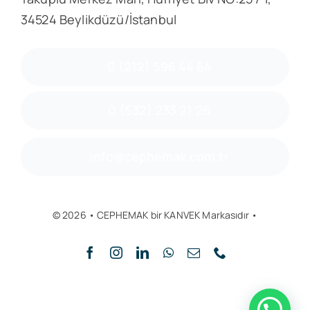
34524 Beylikdüzü/İstanbul
0 (212) 596 44 64
0 (532) 233 21 26
info@cephemak.com.tr
© 2026 • CEPHEMAK bir KANVEK Markasıdır •
Yukarı Git