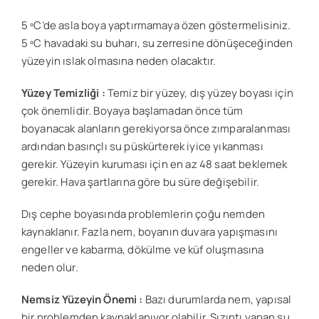
5 ºC’de asla boya yaptırmamaya özen göstermelisiniz.
5 ºC havadaki su buharı, su zerresine dönüşeceğinden
yüzeyin ıslak olmasına neden olacaktır.
Yüzey Temizliği :
Temiz bir yüzey, dış yüzey boyası için
çok önemlidir. Boyaya başlamadan önce tüm
boyanacak alanların gerekiyorsa önce zımparalanması
ardından basınçlı su püskürterek iyice yıkanması
gerekir. Yüzeyin kuruması için en az 48 saat beklemek
gerekir. Hava şartlarına göre bu süre değişebilir.
Dış cephe boyasında problemlerin çoğu nemden
kaynaklanır. Fazla nem, boyanın duvara yapışmasını
engeller ve kabarma, dökülme ve küf oluşmasına
neden olur.
Nemsiz Yüzeyin Önemi :
Bazı durumlarda nem, yapısal
bir problemden kaynaklanıyor olabilir. Sızıntı yapan su