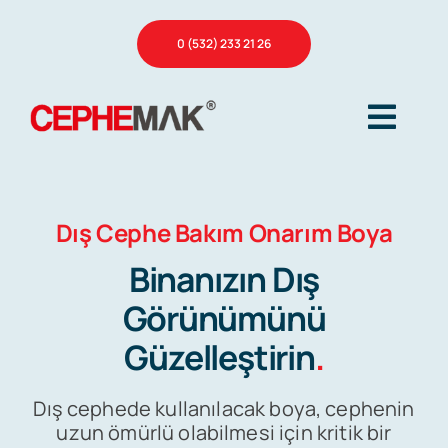
Skip
0 (532) 233 21 26
to
content
Togg
Navig
Ana Sayfa
Dış Cephe Bakım Onarım Boya
Binanızın Dış
Hakkımızda
Görünümünü
Güzelleştirin
.
Hizmetlerimiz
Dış cephede kullanılacak boya, cephenin
Referanslar
uzun ömürlü olabilmesi için kritik bir