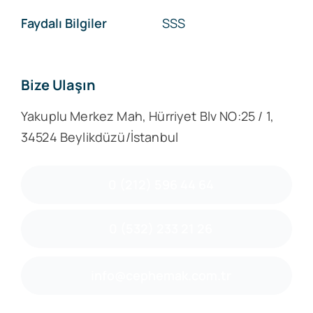
Faydalı Bilgiler
SSS
Bize Ulaşın
Yakuplu Merkez Mah, Hürriyet Blv NO:25 / 1,
34524 Beylikdüzü/İstanbul
0 (212) 596 44 64
0 (532) 233 21 26
info@cephemak.com.tr