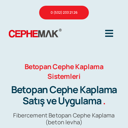
Skip
0 (532) 233 21 26
to
content
Togg
Navig
Ana Sayfa
Betopan Cephe Kaplama
Sistemleri
Hakkımızda
Betopan Cephe Kaplama
Satış ve Uygulama
.
Hizmetlerimiz
Fibercement Betopan Cephe Kaplama
(beton levha)
Referanslar