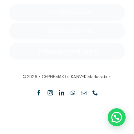
0 (212) 596 44 64
0 (532) 233 21 26
info@cephemak.com.tr
© 2026 • CEPHEMAK bir KANVEK Markasıdır •
Yukarı Git