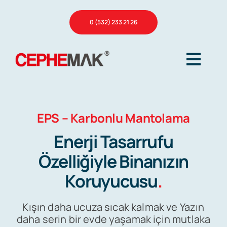
Skip
0 (532) 233 21 26
to
content
Togg
Navig
Ana Sayfa
EPS – Karbonlu Mantolama
Enerji Tasarrufu
Hakkımızda
Özelliğiyle Binanızın
Koruyucusu
.
Hizmetlerimiz
Kışın daha ucuza sıcak kalmak ve Yazın
Referanslar
daha serin bir evde yaşamak için mutlaka