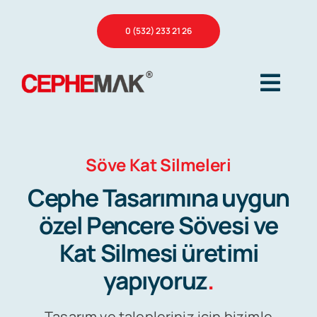
Skip
0 (532) 233 21 26
to
content
Togg
Navig
Ana Sayfa
Söve Kat Silmeleri
Cephe Tasarımına uygun
Hakkımızda
özel Pencere Sövesi ve
Kat Silmesi üretimi
Hizmetlerimiz
yapıyoruz
.
Referanslar
Tasarım ve talepleriniz için bizimle