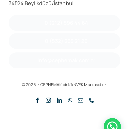
34524 Beylikdüzü/İstanbul
0 (212) 596 44 64
0 (532) 233 21 26
info@cephemak.com.tr
© 2026 • CEPHEMAK bir KANVEK Markasıdır •
Yukarı Git