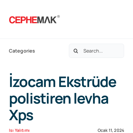
Skip
to
Togg
content
Navig
Ana Sayfa
Search
Categories
for:
Hakkımızda
İzocam Ekstrüde
Hizmetlerimiz
polistiren levha
Xps
Referanslar
Isı Yalıtımı
Ocak 11, 2024
Satış